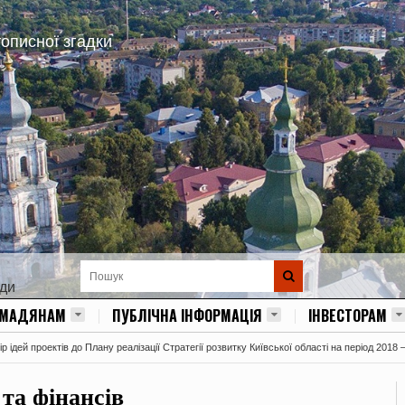
тописної згадки
ади
ОМАДЯНАМ
ПУБЛІЧНА ІНФОРМАЦІЯ
ІНВЕСТОРАМ
 ідей проектів до Плану реалізації Стратегії розвитку Київської області на період 2018 
 та фінансів