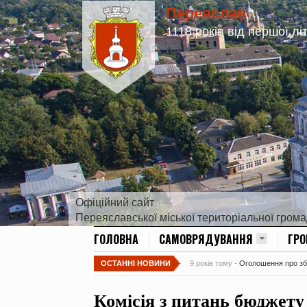
Переяслав
1118 років від першої лі
Офіційний сайт
Переяславської міської територіальної гром
ГОЛОВНА
САМОВРЯДУВАННЯ
ГР
ОСТАННІ НОВИНИ
9 років тому -
Оголошення про збір
Комісія з питань бюджету