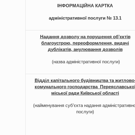
на період 2018 – 2020 роки Оголошення про збір ідей
ІНФОРМАЦІЙНА КАРТКА
проектів
-
0 Коментарів
адміністративної послуги № 13.1
Надання дозволу на порушення об’єктів
благоустрою, переоформлення, видачі
дублікатів, анулювання дозволів
(назва адміністративної послуги)
Відділ капітального будівництва та житлово
комунального господарства Переяславсько
міської ради Київської області
(найменування суб’єкта надання адміністративно
послуги)