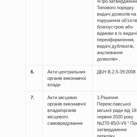
«Про затвердженн
Типового порядку
видачі дозволів на
порушення об’єкті
благоустрою або
відмови в їх видачі
переоформлення,
видачі дублікатів,
анулювання
дозволів» .
6.
Акти центральних
ДБН В.2.5-39:2008
органів виконавчої
влади
7.
Акти місцевих
1.Рішення
органів виконавчої
Переяславської
влади/органів
міської ради від 18
місцевого
червня 2020 року
самоврядування
№270-85/3-VII “ Пр
затвердження
переліку