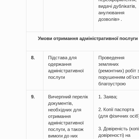
видачі дублікатів,
анулювання
дозволів» .
Умови отримання адміністративної послуги
8.
Підстава для
Проведення
одержання
земляних
адміністративної
(ремонтних) робіт 
послуги
порушенням об’єкт
благоустрою
9.
Вичерпний перелік
1. Заява;
документів,
2. Копії паспорта
необхідних для
(для фізичних осіб
отримання
адміністративної
3. Довіреність (коп
послуги, а також
довіреності) на
вимоги до них