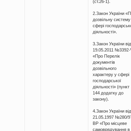
(ст.26-1).
2.Закон України «
дозвільну систему
сфері господарськ
діяльності».
3.Закон України ві
19.05.2011 №3392-
«Про Перелік
документів
дозвільного
характеру у сфері
господарської
діяльності» (пункт
144 додатку до
закону).
4.Закон України ві
21.05.1997 №280/9
ВР «Про місцеве
самоврядування в