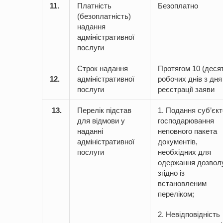
11.
Платність
Безоплатно
(безоплатність)
надання
адміністративної
послуги
Строк надання
Протягом 10 (деся
12.
адміністративної
робочих днів з дня
послуги
реєстрації заяви
13.
Перелік підстав
1. Подання суб’єк
для відмови у
господарювання
наданні
неповного пакета
адміністративної
документів,
послуги
необхідних для
одержання дозвол
згідно із
встановленим
переліком;
2. Невідповідність