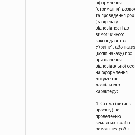
оформлення
(отримання) дозво
та проведення роб
(завірена у
відповідності до
вимог чинного
законодавства
України), або нака
(копія наказу) про
призначення
відповідальної ос
на оформлення
документів
дозвільного
характеру;
4. Схема (витяг з
проекту) по
проведенню
земляних та/або
ремонтних робіт.