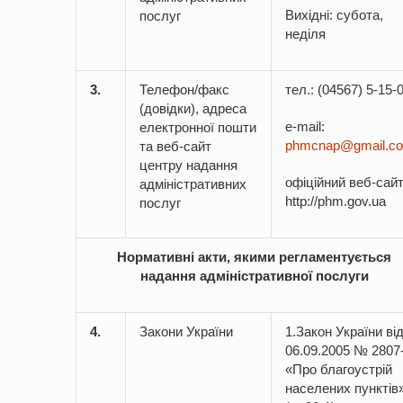
Вихідні: субота,
послуг
неділя
3.
Телефон/факс
тел.: (04567) 5-15-0
(довідки), адреса
e-mail:
електронної пошти
phmcnap@gmail.c
та веб-сайт
центру надання
офіційний веб-сайт
адміністративних
http://phm.gov.ua
послуг
Нормативні акти, якими регламентується
надання адміністративної послуги
4.
Закони України
1.Закон України ві
06.09.2005 № 2807
«Про благоустрій
населених пунктів