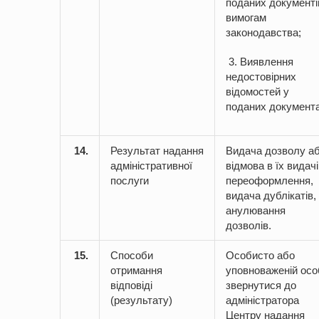
поданих документі
вимогам
законодавства;
3. Виявлення
недостовірних
відомостей у
поданих документа
14.
Результат надання
Видача дозволу а
адміністративної
відмова в їх видачі
послуги
переоформлення,
видача дублікатів,
анулювання
дозволів.
15.
Способи
Особисто або
отримання
уповноваженій осо
відповіді
звернутися до
(результату)
адміністратора
Центру надання