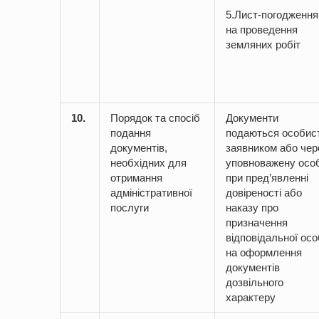
5.Лист-погодження
на проведення
земляних робіт
10.
Порядок та спосіб
Документи
подання
подаються особис
документів,
заявником або чер
необхідних для
уповноважену осо
отримання
при пред’явленні
адміністративної
довіреності або
послуги
наказу про
призначення
відповідальної ос
на оформлення
документів
дозвільного
характеру