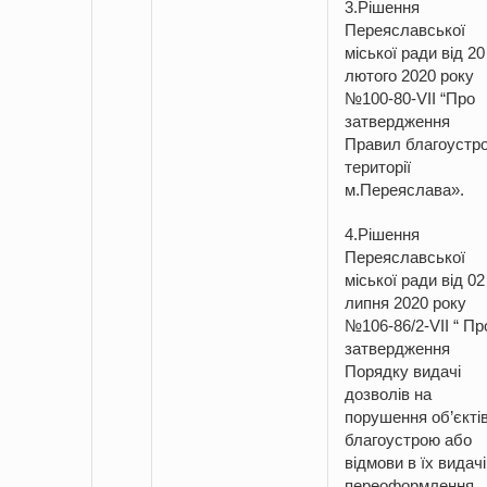
3.Рішення
Переяславської
міської ради від 20
лютого 2020 року
№100-80-VII “Про
затвердження
Правил благоустр
території
м.Переяслава».
4.Рішення
Переяславської
міської ради від 02
липня 2020 року
№106-86/2-VII “ Пр
затвердження
Порядку видачі
дозволів на
порушення об’єкті
благоустрою або
відмови в їх видачі
переоформлення,