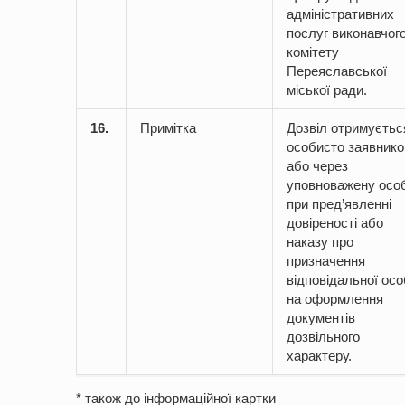
адміністративних
послуг виконавчог
комітету
Переяславської
міської ради.
16.
Примітка
Дозвіл отримуєтьс
особисто заявник
або через
уповноважену осо
при пред’явленні
довіреності або
наказу про
призначення
відповідальної ос
на оформлення
документів
дозвільного
характеру.
* також до інформаційної картки