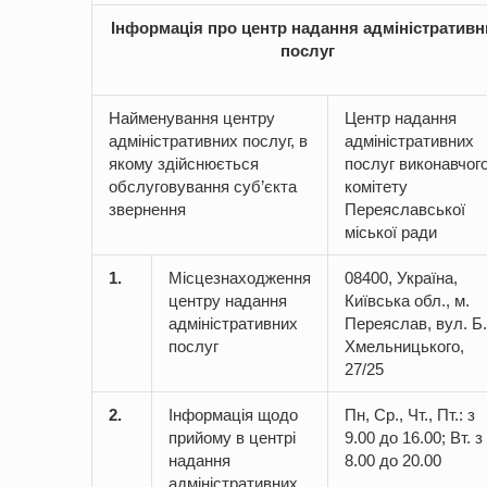
Інформація про центр надання адміністративн
послуг
Найменування центру
Центр надання
адміністративних послуг, в
адміністративних
якому здійснюється
послуг виконавчог
обслуговування суб’єкта
комітету
звернення
Переяславської
міської ради
1.
Місцезнаходження
08400, Україна,
центру надання
Київська обл., м.
адміністративних
Переяслав, вул. Б.
послуг
Хмельницького,
27/25
2.
Інформація щодо
Пн, Ср., Чт., Пт.: з
прийому в центрі
9.00 до 16.00; Вт. з
надання
8.00 до 20.00
адміністративних