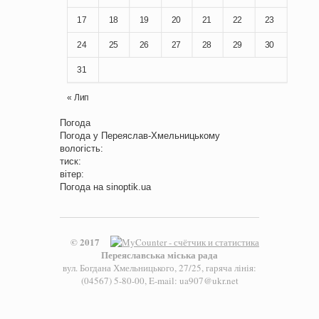
17
18
19
20
21
22
23
24
25
26
27
28
29
30
31
« Лип
Погода
Погода у
Переяслав-Хмельницькому
вологість:
тиск:
вітер:
Погода на
sinoptik.ua
© 2017
Переяславська міська рада
вул. Богдана Хмельницького, 27/25, гаряча лінія:
(04567) 5-80-00, E-mail: ua907@ukr.net