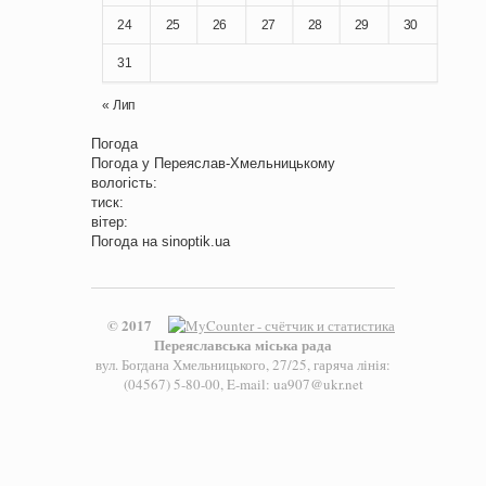
24
25
26
27
28
29
30
31
« Лип
Погода
Погода у
Переяслав-Хмельницькому
вологість:
тиск:
вітер:
Погода на
sinoptik.ua
© 2017
Переяславська міська рада
вул. Богдана Хмельницького, 27/25, гаряча лінія:
(04567) 5-80-00, E-mail: ua907@ukr.net