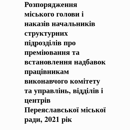
Розпорядження
на період 2018 – 2020 роки Оголошення про збір ідей
проектів
-
0 Коментарів
міського голови і
наказів начальників
структурних
підрозділів про
преміювання та
встановлення надбавок
працівникам
виконавчого комітету
та управлінь, відділів і
центрів
Переяславської міської
ради, 2021 рік