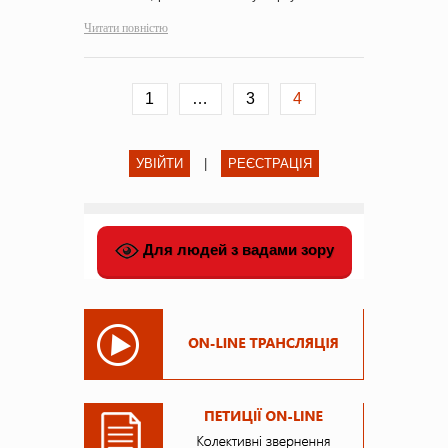
Читати повністю
1
…
3
4
УВІЙТИ
|
РЕЄСТРАЦІЯ
Для людей з вадами зору