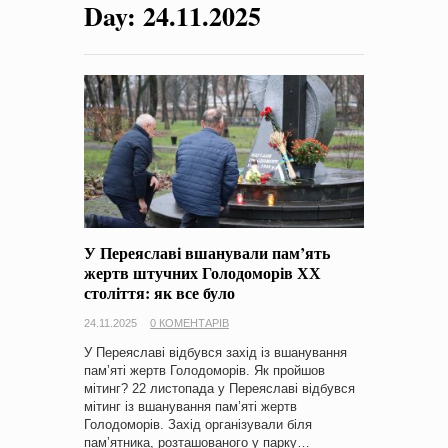
Day:
24.11.2025
на період 2018 – 2020 роки Оголошення про збір ідей
проектів
-
0 Коментарів
У Переяславі вшанували пам’ять
жертв штучних Голодоморів ХХ
століття: як все було
24.11.2025
0 КОМЕНТАРІВ
У Переяславі відбувся захід із вшанування
пам’яті жертв Голодоморів. Як пройшов
мітинг? 22 листопада у Переяславі відбувся
мітинг із вшанування пам’яті жертв
Голодоморів. Захід організували біля
пам’ятника, розташованого у парку…