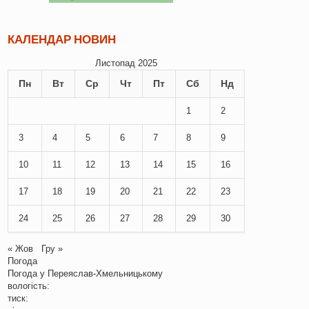
КАЛЕНДАР НОВИН
Листопад 2025
Пн
Вт
Ср
Чт
Пт
Сб
Нд
1
2
3
4
5
6
7
8
9
10
11
12
13
14
15
16
17
18
19
20
21
22
23
24
25
26
27
28
29
30
« Жов
Гру »
Погода
Погода у
Переяслав-Хмельницькому
вологість:
тиск: