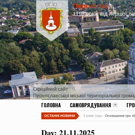
Переяслав
1118 років від першої лі
Офіційний сайт
Переяславської міської територіальної гром
ГОЛОВНА
САМОВРЯДУВАННЯ
ГР
ОСТАННІ НОВИНИ
9 років тому -
Оголошення про збір
Day:
21.11.2025