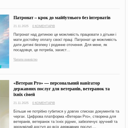
Патронат – крок до майбутнього без інтернатів
21.11.2025
0 КОМЕНТАРІВ
Патронат над дитиною це можливість працювати з дітьми і
мати достойну оплату своєї праці. Патронат це можливість
дати дитині безпеку і родинне оточення. Для мене, як
посадовця, це потреба, захист…
Читати повністю
«Ветеран Pro» — персональний навігатор
державних послуг для ветеранів, ветеранок та
їхніх сімей
21.11.2025
0 КОМЕНТАРІВ
Більше не потрібно губитися у довгих списках документів та
чергах. Цифрова платформа «Ветеран Pro», створена для
ветеранів, ветеранок та їхніх рідних, забезпечує зручний та
зрозумілий доступ до всіх державних послуг,…